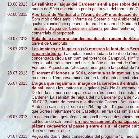
10.08.2013
La salinitat a l'aigua del Cardener s'enfila per sobre de
runam de Súria que circula per la petita vall del torrent de C
02.08.2013
Aportació de Montsalat a l'Avanç de 14ª modificació de 
Som molt crítics amb l'Informe de Sostenibilitat Ambiental 
qualsevol incidència present i futura del runam de Súria en l
i
anàlisis d'aigua del Cardener i afluents
per desmentir-ho) i
comercials d'Iberpotash.
30.07.2013
Ruta de la salmorra clandestina des del runam de Súria 
torrent de Camprubí.
28.07.2013
Les imatges de la galeria
(x8)
mostren la font de la Serr
runam de Súria
. La captació instal·lada a la font de la S
concentrada circula un tram pel torrent de Camprubí, s'infiltr
circula subterràniament pel nivell freàtic del torrent de Camp
Fusteret. Aquesta és l'afectació més greu a la qualitat de l'
28.07.2013
El torrent d'Hortons, a Súria, continua salinitzat
per la s
no retenen. L'empresa minera no en fa el manteniment adequ
06.07.2013
L'aigua que regalima al marge de la carretera d'entrada 
de sal
. Vegeu les imatges a la galeria (x4). No és estrany; s
De fet, la salmorra que apareix aquí n'és només la mostra, el
Cardener. La salinitat de l'aigua del riu Cardener puja de 45
06.07.13, punts de mostra a la ribera de Coaner i Antius re
Amb una salinitat per sobre de 250 mg Cl/L, l'aigua no es po
que Sorea i l'ajuntament de Castellgalí en fan cas omís (
anà
06.07.2013
La galeria d'imatges afegeix un parell més de desgràcies am
col·lector de salmorres:
un nou vessament d'una tapa sota 
plàtans cadavèrics al passeig entre el riu i el centre cul
d'un vessament antic.
04.07.2013
Vegeu els dos vídeos consecutius del programa "El medi am