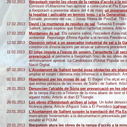
20.02.2013
Iberpotash reprèn les obres de la rampa d'accés a la mi
Comissió d'Urbanisme han aprovat a corre-cuita el Pla Espec
a Iberpotash a presentar abans del 4 de març
un programa 
la legalitat
i aplicable en termini breu, i a la Generalitat
Estradé, promotor del cas, i Josep Ribera de ProuSal. TN 
17.02.2013
David i la muntanya de residus de sal
. Sebastià Estradé 
Sallent, sense esperar que finalitzi l'activitat minera. Articl
17.02.2013
Muntanyes de sal
. Els runams salins, l'excedent d'una in
ambiental. Reportatge d'Anna Aguilar a la revista Presència
12.02.2013
Oposició veïnal a un assecador industrial de sal a la Ga
construcció d'instal·lacions per assecar salmorra procedent 
11.02.2013
El jutge imputa a l'equip de govern, l'arquitecte i el se
prevaricació
al permetre a Iberpotash l'inici de les obres 
definitivament aprovat. La Candidatura d'Unitat Popular se su
Nació Digital
.
07.02.2013
L'Ajuntament de Sallent també posa obstacles als plans
ampliar el runam i demana més informació a Iberpotash.
Art
02.02.2013
Hipertensió per les mines de sal
. El Bages s'ha alçat en 
que extreu potassa de les mines de Súria i de Sallent. Article
28.01.2013
Denuncien l'alcalde de Súria per prevaricació en les ob
de la rampa d'accés a l'interior de la mina abans de tenir e
aquest motiu. Article al diari El Triangle.
26.01.2013
Les obres d'Iberpotash arriben al jutge
. Un bufet denunci
llicència plena. Article d'Agustí Sala a El Periódico (
cat
/
esp
23.01.2013
L'Ajuntament de Sallent suspèn la tramitació del Pla Es
mancances fonamentals a la documentació presentada per I
establir el POUM.
23.01.2013
Iberpotash atura les obres de la rampa d'accés a la min