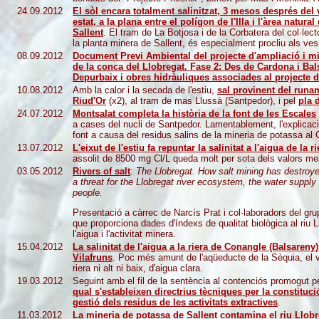
24.09.2012
El sòl encara totalment salinitzat, 3 mesos després del
estat, a la plana entre el polígon de l'Illa i l'àrea natura
Sallent
. El tram de La Botjosa i de la Corbatera del col·lec
la planta minera de Sallent, és especialment procliu als v
08.09.2012
Document Previ Ambiental del projecte d'ampliació i mill
de la conca del Llobregat. Fase 2: Des de Cardona i Bals
Depurbaix i obres hidràuliques associades al projecte
10.08.2012
Amb la calor i la secada de l'estiu,
sal provinent del runam
Riud'Or
(x2), al tram de mas Llussà (Santpedor), i pel
pla 
24.07.2012
Montsalat completa la història de la font de les Escales
a cases del nucli de Santpedor. Lamentablement, l'explicació 
font a causa del residus salins de la mineria de potassa al 
13.07.2012
L'eixut de l'estiu fa repuntar la salinitat a l'aigua de la 
assolit de 8500 mg Cl/L queda molt per sota dels valors mesu
03.05.2012
Rivers of salt
:
The Llobregat. How salt mining has destroyed
a threat for the Llobregat river ecosystem, the water supply
people.
Presentació a càrrec de Narcís Prat i col·laboradors del gru
que proporciona dades d'índexs de qualitat biològica al riu L
l'aigua i l'activitat minera.
15.04.2012
La salinitat de l'aigua a la riera de Conangle (Balsaren
Vilafruns
. Poc més amunt de l'aqüeducte de la Sèquia, el v
riera ni alt ni baix, d'aigua clara.
19.03.2012
Seguint amb el fil de la sentència al contenciós promogut 
qual s'estableixen directrius tècniques per la constituci
gestió dels residus de les activitats extractives
.
11.03.2012
La mineria de potassa de Sallent contamina el riu Llobr