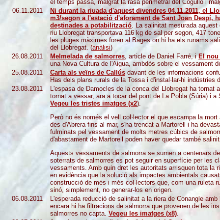
el temps passa, malgrat la rasa perimetral del Cogulló i malg
06.11.2011
Ni durant la riuada d'aquest divendres 04.11.2011, el L
m3/segon a l'estació d'aforament de Sant Joan Despí, ha 
destinades a potabilització
. La salinitat mesurada aquest 
riu Llobregat transportava 116 kg de sal per segon, 417 tone
les pluges màximes foren al Bages on hi ha els runams salins
del Llobregat. (
anàlisi
)
26.08.2011
Melmelada de salmorres
, article de Daniel Farré, i
El nou 
una Nova Cultura de l'Aigua, ambdós sobre el vessament de
25.08.2011
Carta als veïns de Callús
davant de les informacions confuse
Has dels plans rurals de la Tossa i d'instal·lar-hi indústries 
23.08.2011
L'espasa de Damocles de la conca del Llobregat ha tornat a 
tornat a vessar, ara a tocar del pont de La Pobla (Súria) i a
Vegeu les tristes imatges (x2
).
Però no és només el vell col·lector el que escampa la mort 
des d'Abrera fins al mar, s'ha trencat a Martorell i ha devas
fulminats pel vessament de molts metres cúbics de salmorra.
d'abastament de Martorell poden haver quedar també salini
Aquests vessaments de salmorra se sumen a centenars de fui
soterrats de salmorres es pot seguir en superfície per les 
vessaments. Amb quin dret les autoritats arrisquen tota la 
en evidència que la solució als impactes ambientals causats
construcció de més i més col·lectors que, com una ruleta ru
sinó, simplement, no generar-los en origen.
06.08.2011
L'esperada reducció de salinitat a la riera de Conangle amb
encara hi ha filtracions de salmorra que provenen de les inst
salmorres no capta.
Vegeu les imatges (x8)
.