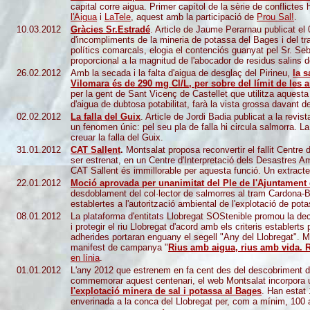
capital corre aigua. Primer capítol de la sèrie de conflictes
l'Aigua
i
LaTele
, aquest amb la participació de
Prou Sal!
.
10.03.2012
Gràcies Sr.Estradé
. Article de Jaume Perarnau publicat el 
d'incompliments de la mineria de potassa del Bages i del tra
polítics comarcals, elogia el contenciós guanyat pel Sr. Seb
proporcional a la magnitud de l'abocador de residus salins d
26.02.2012
Amb la secada i la falta d'aigua de desglaç del Pirineu,
la s
Vilomara és de 290 mg Cl/L, per sobre del límit de les 
per la gent de Sant Vicenç de Castellet que utilitza aques
d'aigua de dubtosa potabilitat, farà la vista grossa davant d
02.02.2012
La falla del Guix
. Article de Jordi Badia publicat a la revis
un fenomen únic: pel seu pla de falla hi circula salmorra. La
creuar la falla del Guix.
31.01.2012
CAT Sallent
.
Montsalat proposa reconvertir el fallit Centre 
ser estrenat, en un Centre d'Interpretació dels Desastres A
CAT Sallent és immillorable per aquesta funció. Un extracte d
22.01.2012
Moció aprovada per unanimitat del Ple de l'Ajuntament 
desdoblament del col·lector de salmorres al tram Cardona-B
establertes a l'autorització ambiental de l'explotació de pot
08.01.2012
La plataforma d'entitats Llobregat SOStenible promou la decl
i protegir el riu Llobregat d'acord amb els criteris establerts
adherides portaran enguany el segell "Any del Llobregat". 
manifest de campanya "
Rius amb aigua, rius amb vida. 
en línia
.
01.01.2012
L'any 2012 que estrenem en fa cent des del descobriment de
commemorar aquest centenari, el web Montsalat incorpora
l'explotació minera de sal i potassa al Bages
. Han estat
enverinada a la conca del Llobregat per, com a mínim, 100