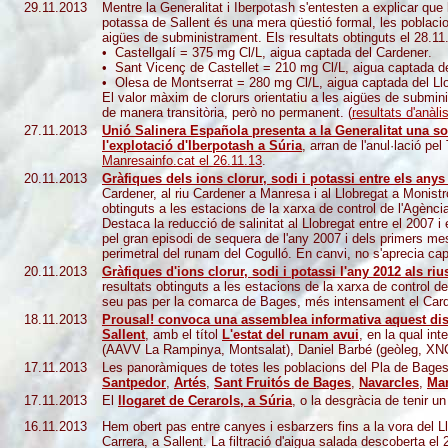
29.11.2013
Mentre la Generalitat i Iberpotash s'entesten a explicar que 
potassa de Sallent és una mera qüestió formal, les poblacion
aigües de subministrament. Els resultats obtinguts el 28.11
• Castellgalí = 375 mg Cl/L, aigua captada del Cardener
.
• Sant Vicenç de Castellet = 210 mg Cl/L, aigua captada de
• Olesa de Montserrat = 280 mg Cl/L, aigua captada del Llo
El valor màxim de clorurs orientatiu a les aigües de submin
de manera transitòria, però no permanent. (
resultats d'anàl
27.11.2013
Unió Salinera Española presenta a la Generalitat una sol·
l'explotació d'Iberpotash a Súria
, arran de l'anul·lació pe
Manresainfo.cat el 26.11.13
.
20.11.2013
Gràfiques dels ions clorur, sodi i potassi entre els anys
Cardener, al riu Cardener a Manresa i al Llobregat a Monistr
obtinguts a les estacions de la xarxa de control de l'Agènci
Destaca la reducció de salinitat al Llobregat entre el 2007 i e
pel gran episodi de sequera de l'any 2007 i dels primers me
perimetral del runam del Cogulló. En canvi, no s'aprecia ca
20.11.2013
Gràfiques d'ions clorur, sodi i potassi l'any 2012 als ri
resultats obtinguts a les estacions de la xarxa de control d
seu pas per la comarca de Bages, més intensament el Carde
18.11
.2013
Prousal! convoca una assemblea informativa aquest dissa
Sallent
, amb el títol
L'estat del runam avui
, en la qual in
(AAVV La Rampinya, Montsalat), Daniel Barbé (geòleg, XNCA)
17.11
.2013
Les panoràmiques de totes les poblacions del Pla de Bages
Santpedor
,
Artés
,
Sant Fruitós de Bages
,
Navarcles
,
Ma
17.11
.2013
El
llogaret de Cerarols, a Súria
, o la desgràcia de tenir un
16.11
.2013
Hem obert pas entre canyes i esbarzers fins a la vora del Ll
Carrera, a Sallent. La filtració d'aigua salada descoberta el