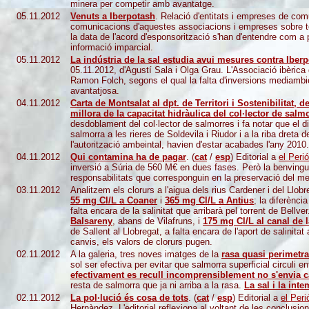
minera per competir amb avantatge.
05.11.2012
Venuts a Iberpotash
. Relació d'entitats i empreses de com
comunicacions d'aquestes associacions i empreses sobre t
la data de l'acord d'esponsorització s'han d'entendre com a p
informació imparcial.
05.11.2012
La indústria de la sal estudia avui mesures contra Iber
05.11.2012, d'Agustí Sala i Olga Grau. L'Associació ibèrica d
Ramon Folch, segons el qual la falta d'inversions mediambie
avantatjosa.
04.11.2012
Carta de Montsalat al dpt. de Territori i Sostenibilitat, 
millora de la capacitat hidràulica del col·lector de salm
desdoblament del col·lector de salmorres i fa notar que el 
salmorra a les rieres de Soldevila i Riudor i a la riba dreta
l'autorització ambeintal, havien d'estar acabades l'any 2010.
04.11.2012
Qui contamina ha de pagar
. (
cat
/
esp
) Editorial a
el Peri
inversió a Súria de 560 M€ en dues fases. Però la benvingud
responsabilitats que corresponguin en la preservació del m
03.11.2012
Analitzem els clorurs a l'aigua dels rius Cardener i del Llob
55 mg Cl/L a
Coaner
i
365 mg Cl/L a Antius
; la diferènci
falta encara de la salinitat que arribarà pel torrent de Bellve
Balsareny
, abans de Vilafruns, i
175 mg Cl/L al canal de 
de Sallent al Llobregat, a falta encara de l'aport de salinita
canvis, els valors de clorurs pugen.
02.11.2012
A la galeria, tres noves imatges de la
rasa quasi perimetra
sol ser efectiva per evitar que salmorra superficial circuli 
efectivament es recull incomprensiblement no s'envia cap
resta de salmorra que ja ni arriba a la rasa.
La sal i la int
02.11.2012
La pol·lució és cosa de tots
. (
cat
/
esp
) Editorial a
el Per
Hernàndez. L'editorial reflexiona al voltant de les conclusi