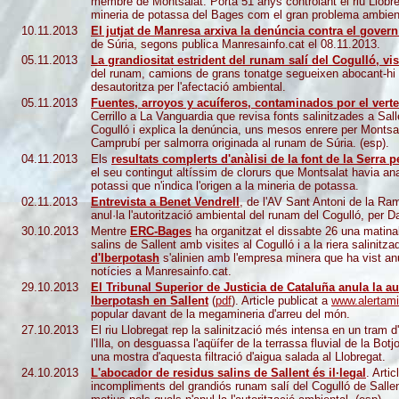
membre de Montsalat. Porta 51 anys controlant el riu Llobre
mineria de potassa del Bages com el gran problema ambienta
10.11.2013
El jutjat de Manresa arxiva la denúncia contra el gover
de Súria, segons publica
Manresainfo.cat el 08.11.2013.
05.11.2013
La grandiositat estrident del runam salí del Cogulló, vi
del runam, camions de grans tonatge segueixen abocant-hi 
desautoritza per l'afectació ambiental.
05.11.2013
Fuentes, arroyos y acuíferos, contaminados por el verte
Cerrillo a La Vanguardia que revisa fonts salinitzades a Sall
Cogulló i explica la denúncia, uns mesos enrere per Montsalat
Camprubí per salmorra originada al runam de Súria. (esp).
04.11.2013
Els
resultats complerts d'anàlisi de la font de la Serra 
el seu contingut altíssim de clorurs que Montsalat havia anal
potassi que n'indica l'origen a la mineria de potassa.
02.11.2013
Entrevista a Benet Vendrell
, de l'AV Sant Antoni de la Ra
anul·la l'autorització ambiental del runam del Cogulló, per D
30.10.2013
Mentre
ERC-Bages
ha organitzat el dissabte 26 una matinal
salins de Sallent amb visites al Cogulló i a la riera salinitz
d'Iberpotash
s'alinien amb l'empresa minera que ha vist anu
notícies a Manresainfo.cat.
29.10.2013
El Tribunal Superior de Justicia de Cataluña anula la a
Iberpotash en Sallent
(
pdf
)
. Article publicat a
www.alertami
popular davant de la megamineria d'arreu del món.
27.10.2013
El riu Llobregat rep la salinització més intensa en un tram d
l'Illa, on desguassa l'aqüífer de la terrassa fluvial de la Bo
una mostra d'aquesta filtració d'aigua salada al Llobregat.
24.10.2013
L'abocador de residus salins de Sallent és il·legal
. Arti
incompliments del grandiós runam salí del Cogulló de Sallen