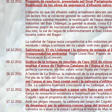
31.12.2011
Proposta de resolució, presentada pel Grup Parlamentari
finalització de les obres de segregació d'efluents salins
L'objectiu és que els efluents salins actualment abocats per
col·lectors fins al col·lector general de salmorres del Llobre
l'excessiva salinitat impedeix la reutilització de l'aigua de
indústries del Baix Llobregat, ja gairebé acabada, costa 4,3
sistemes propis de tractament per extreure sal de l'aigua de
seu torn, la sal de l'aigua de subministrament al Baix Llobre
runams salins del Bages.
La salinitat de l'aigua resta competitivitat a les indústries 
residuals i obliga a extreure del riu cabals molt més grans 
14.12.2011
Salinització. El riu Llobregat i la mineria de potassa al
irresponsabilitat ambiental
. Roger Lloret Rios. Papers de 
l'Associació EcoConcern.
09.12.2011
Gràfica de la mitjana de resultats de l'any 2011 de clorur
qualitat d'aigua de l'Agència Catalana de l'Aigua al riu 
perfecta correlació, els dos valors estan lligats per l'orige
26.11.2011
A l'entorn de La Botjosa, la maledicció de la sal empitjora am
Pel pla de la falla del Guix circula aigua saladíssima que v
per l'aigua al seu llarg costat oest i la salmorra s'infiltra
L'Illa. La salmorra finalment s'incorpora al riu Llobregat, a l'a
17.11.2011
Un jutge obliga Iberpotash a pagar més fiança per cont
fiança de restauració establerta a Iberpotash per l'explotaci
Cogulló i que el programa de restauració no és realista ni té
17.11.2011
Amb les pluges intenses, la salmorra del runam del Cogulló
de devastació per la salmorra
creixen prop del torrent 
salmorra no s'atura a la presa i salinitza el torrent de Mas