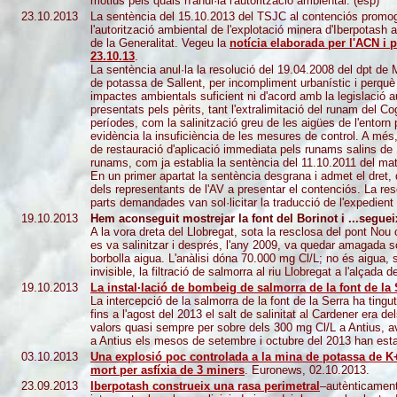
motius pels quals n'anul·la l'autorització ambiental. (esp)
23.10.2013
La sentència del 15.10.2013 del TSJC al contenciós promog
l'autorització ambiental de l'explotació minera d'Iberpotash
de la Generalitat. Vegeu la
notícia elaborada per l'
ACN i p
23.10.13
.
La sentència anul·la la resolució del 19.04.2008 del dpt de 
de potassa de Sallent, per incompliment urbanístic i perquè 
impactes ambientals suficient ni d'acord amb la legislació au
presentats pels pèrits, tant l'extralimitació del runam del Co
períodes, com la salinització greu de les aigües de l'entorn 
evidència la insuficiència de les mesures de control. A més,
de restauració d'aplicació immediata pels runams salins de 
runams, com ja establia la sentència del 11.10.2011 del ma
En un primer apartat la sentència desgrana i admet el dret,
dels representants de l'AV a presentar el contenciós. La re
parts demandades van sol·licitar la traducció de l'expedient
19.10.2013
Hem aconseguit mostrejar la font del Borinot i ...segue
A la vora dreta del Llobregat, sota la resclosa del pont Nou o
es va salinitzar i després, l'any 2009, va quedar amagada so
borbolla aigua. L'anàlisi dóna 70.000 mg Cl/L; no és aigua,
invisible, la filtració de salmorra al riu Llobregat a l'alçada
19.10.2013
La instal·lació de bombeig de salmorra de la font de la 
La intercepció de la salmorra de la font de la Serra ha tingut
fins a l'agost del 2013 el salt de salinitat al Cardener era d
valors quasi sempre per sobre dels 300 mg Cl/L a Antius, ava
a Antius els mesos de setembre i octubre del 2013 han estat
03.10.2013
Una explosió poc controlada a la mina de potassa de K
mort per asfíxia de 3 miners
. Euronews, 02.10.2013.
23.09.2013
Iberpotash construeix una rasa perimetral
–autènticament 