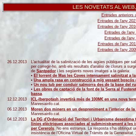
LES NOVETATS AL WEB, 
Entrades anteriors 
Entrades de l'any 202
Entrades de l'any 201
Entrades de l'any
Entrades de l'any
Entrades de l'any 201
Entrades de l'any 200
26.12.2013
L'actualitat de la salinització de les aigües públiques per 
per corregir-ho, amb els resultats d'anàlisi de clorurs a su
de
Santpedor
i les següents noves imatges a la galeria:
•
El torrent de Mas les Coves intensament salinitzat a l
•
Una ampla rasa en construcció a mig vessant boscós
•
Un nou tub per conduir salmorra des de la base del r
•
Les obres de captació de la font de la Serra al Fustere
bassa
.
12.12.2013
ICL-Iberpotash invertirà més de 100M€ en una nova term
Manresainfo.cat.
06.12.2013
Moren dos miners en un despreniment a l'interior de la
Manresainfo.cat.
04.12.2013
La DG d'Ordenació del Territori i Urbanisme desestima 
línies elèctriques associades al subministrament a les in
per Cererols
. No ens estranya. La resposta s'ha obtingut u
insistència de l'Oficina Virtual de Tràmits de la Generalitat.