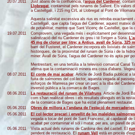
20.07.2011
Just abans de la confluència, l'
aigua del Cardener
, contam
Llobregat
, contaminat pels runams de Sallent. Els valors d
a Castellgalí, i 215 mg Cl/L al Llobregat al Pont de Vilomara
Aquesta salinitat excessiva als rius es retroba exactament
Castellgalí, que capta l'aigua del Cardener, aquest mateix di
de potabilitat; mentre que Sant Vicenç de Castellet, que la
19.07.2011
Comprovem, una vegada més i explícitament per desenmascar
salinització del riu Cardener és greu i té l'origen a Súria.
L'a
45 mg de clorur per litre; a Antius, avall de Súria, 325 m
barri del Fusteret, el Cardener incorpora els lixiviats de s
històriques, de la proximitat del runam de Súria i de la hidr
miner. Avall de Súria, l'aigua del Cardener no és apta per pot
Mentrestant, en una tertúlia a la televisió comarcal Canal Ta
afirma que la contaminació minera era cosa d'abans. Vegeu
08.07.2011
El conte de mai acabar
. Article de Jordi Badia publicat a 
fuita de salmorres del col·lector, aquesta vegada al passeig
esforços de Manresa per crear un parc a la riba del Cardener
inversió pública a la comarca de Bages.
08.06.2011
La restauració del runam de Vilafruns
. Article de Jordi B
com s'han realitzat obres i els resultats obinguts en la rest
de la comarca de Bages que ha estat plenament restaurat.
05.06.2011
Obres de millora a l'andana de l'estació de mercaderi
05.06.2011
El col·lector precari i envellit de les maleïdes salmorr
vegada a tocar del pont de Sant Francesc, al capdavall de l
acabat per contaminar el sòl i matar, per ara, un parell de p
05.06.2011
Vista actual dels runams de Cardona des del castell. El
ru
pendent de restauració. El
runam Vell
està en procés d'expl