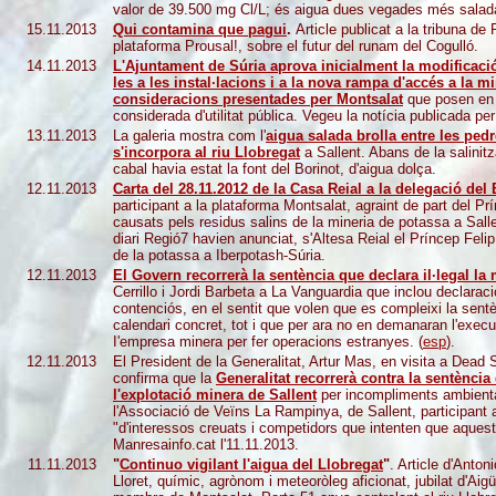
valor de 39.500 mg Cl/L; és aigua dues vegades més salada
15.11
.2013
Qui contamina que pagui
.
Article publicat a la tribuna d
plataforma Prousal!, sobre el futur del runam del Cogulló.
14.11
.2013
L'Ajuntament de Súria aprova inicialment la modificaci
les a les instal·lacions i a la nova rampa d'accés a la 
consideracions presentades per Montsalat
que posen en d
considerada d'utilitat pública. Vegeu la notícia publicada pe
13.11
.2013
La galeria mostra com l'
aigua salada brolla entre les pedr
s'incorpora al riu Llobregat
a Sallent. Abans de la salinitz
cabal havia estat la font del Borinot, d'aigua dolça.
12.11
.2013
Carta del 28.11.2012 de la Casa Reial a la delegació del 
participant a la plataforma Montsalat, agraint de part del P
causats pels residus salins de la mineria de potassa a Sallen
diari Regió7 havien anunciat, s'Altesa Reial el Príncep Felip
de la potassa a Iberpotash-Súria.
12.11
.2013
El Govern recorrerà la sentència que declara il·legal la
Cerrillo i Jordi Barbeta a La Vanguardia que inclou declara
contenciós, en el sentit que volen que es compleixi la sent
calendari concret, tot i que per ara no en demanaran l'exec
I'empresa minera per fer operacions estranyes. (
esp
).
12.11
.2013
El President de la Generalitat, Artur Mas, en visita a Dead 
confirma que la
Generalitat recorrerà contra la sentència
l'explotació minera de Sallent
per incompliments ambiental
l'Associació de Veïns La Rampinya, de Sallent, participant a
"d'interessos creuats i competidors que intenten que aquest 
Manresainfo.cat
l'11.11.2013.
11.11
.2013
"
Continuo vigilant l'aigua del Llobregat
"
. Article d'Anto
Lloret, químic, agrònom i meteoròleg aficionat, jubilat d'Aig