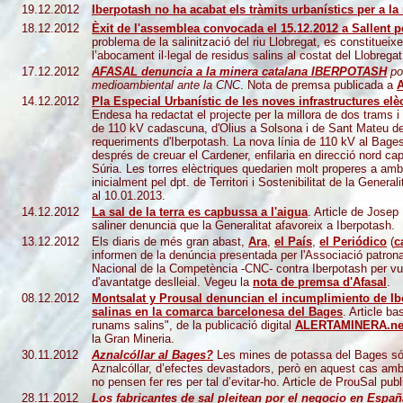
19.12.2012
Iberpotash no ha acabat els tràmits urbanístics per a l
18.12.2012
Èxit de l'assemblea convocada el 15.12.2012 a Sallent p
problema de la salinització del riu Llobregat, es constitueixe
l’abocament il·legal de residus salins al costat del Llobregat
17.12.2012
AFASAL denuncia a la minera catalana IBERPOTASH
po
medioambiental ante la CNC
. Nota de premsa publicada a
14.12.2012
Pla Especial Urbanístic de les noves infrastructures el
Endesa ha redactat el projecte per la millora de dos trams i
de 110 kV cadascuna, d'Olius a Solsona i de Sant Mateu de 
requeriments d'Iberpotash. La nova línia de 110 kV al Bages
després de creuar el Cardener, enfilaria en direcció nord cap 
Súria. Les torres elèctriques quedarien molt properes a ambd
inicialment pel dpt. de Territori i Sostenibilitat de la Generali
al 10.01.2013.
14.12.2012
La sal de la terra es capbussa a l'aigua
. Article de Jose
saliner denuncia que la Generalitat afavoreix a Iberpotash.
13.12.2012
Els diaris de més gran abast,
Ara
,
el País
,
el Periódico
(
c
informen de la denúncia presentada per l'Associació patrona
Nacional de la Competència -CNC- contra Iberpotash per vuln
d'avantatge deslleial. Vegeu la
nota de premsa d'Afasal
.
08.12.2012
Montsalat y Prousal denuncian el incumplimiento de Ib
salinas en la comarca barcelonesa del Bages
. Article b
runams salins", de la publicació digital
ALERTAMINERA.ne
la Gran Mineria.
30.11.2012
Aznalcóllar al Bages?
Les mines de potassa del Bages són
Aznalcóllar, d’efectes devastadors, però en aquest cas amb 
no pensen fer res per tal d’evitar-ho. Article de ProuSal p
28.11.2012
Los fabricantes de sal pleitean por el negocio en Españ