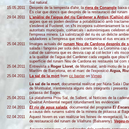
Sal natural.
15.05.2011
Després de la tempesta d'ahir, la
riera de Conangle
baixa c
És clar que doncs que després de la restauració del runam de 
29.04.2011
L'anàlisi de l'aigua del riu Cardener a Antius (Callús) 
aigües que es poden destinar a potabilització amb tractament
s'esdevé al Fusteret, on s'hi incorpora subterràniament la 
autoritats municipals, comarcals i autonòmiques celebren el
l'empresa minera. La salinització del riu és un delicte ambie
aduladores a l'empresa que més contamina el rius encara 
25.04.2011
Imatges actuals del
runam Nou de Cardona després de se
salada i fangosa per sota dels carrers de La Coromina cap a
cabal de salmorra que es desvia cap al col·lector i els risc
a la qualitat de l'aigua del Cardener cada vegada que plou s'
superfície del runam Nou de Cardona es restaurés tal com s
25.04.2011
Entrevista a
Roger Lloret
, de Montsalat, amb motiu de la 
Marítim de Barcelona, en el marc de l'exposició
Aigua, Riu
25.04.2011
La sal de la mort
from
cc baxter
on
Vimeo
.
La sal de la mort
, documental realitzat per Núria Sala i D
de Montsalat, n'entrevista alguns dels integrants i presenta
potassa del Bages.
25.04.2011
La plataforma Prou Sal, de Sallent, al Notícies de la caden
Qualitat Ambiental negant rotundament les evidències.
22.04.2011
El río de agua salada
, documental del programa
El Escar
a causa dels runams salins de la minera de potassa al Bag
02.04.2011
Aquest hivern es van realitzar les feines de revegetació, la
de restauració del runam de Vilafruns (Balsareny).
Vegeu-ne