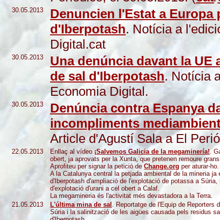
30.05.2013
Denuncien l'Estat a Europa p
d'Iberpotash
. Notícia a l'edic
Digital.cat
30.05.2013
Una denúncia davant la UE 
de sal d'Iberpotash
. Notícia 
Economia Digital.
30.05.2013
Denúncia contra Espanya da
incompliments mediambienta
Article d'Agustí Sala a El Perió
22.05.2013
Enllaç al vídeo
¡Salvemos Galicia de la megaminería!
. G
obert, ja aprovats per la Xunta, que pretenen remoure grans 
Aprofiteu per signar la petició de
Change.org
per aturar-ho.
A la Catalunya central la petjada ambiental de la mineria ja
d'Iberpotash d'ampliació de l'explotació de potassa a Súria, 
d'explotació d'urani a cel obert a Calaf.
La megamineria és l'activitat més devastadora a la Terra.
21.05.2013
L'última mina de sal
. Reportatge de l'Equip de Reporters 
Súria i la salinització de les aigües causada pels residus s
d'Iberpotash.