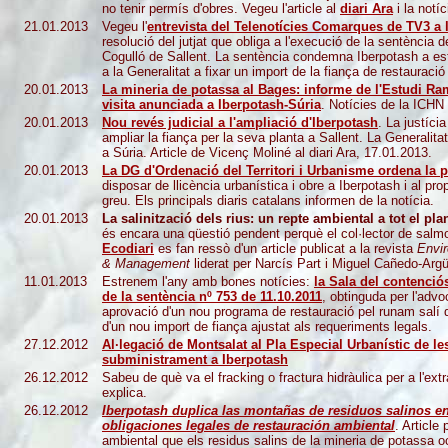
no tenir permís d'obres. Vegeu l'article al
diari Ara
i la notíc
21.01.2013
Vegeu l'
entrevista del Telenotícies Comarques de TV3 a l
resolució del jutjat que obliga a l'execució de la sentència d
Cogulló de Sallent. La sentència condemna Iberpotash a esta
a la Generalitat a fixar un import de la fiança de restauració 
20.01.2013
La mineria de potassa al Bages: informe de l'Estudi Ramo
visita anunciada a Iberpotash-Súria
. Notícies de la ICHN
20.01.2013
Nou revés judicial a l'ampliació d'Iberpotash
. La justíci
ampliar la fiança per la seva planta a Sallent. La Generalita
a Súria. Article de Vicenç Moliné al diari Ara, 17.01.2013.
20.01.2013
La DG d'Ordenació del Territori i Urbanisme ordena la p
disposar de llicència urbanística i obre a Iberpotash i al pro
greu. Els principals diaris catalans informen de la notícia.
20.01.2013
La salinització dels rius: un repte ambiental a tot el pla
és encara una qüestió pendent perquè el col·lector de salmorr
Ecodiari
es fan ressò d'un article publicat a la revista
Envir
& Management
liderat per Narcís Part i Miguel Cañedo-Argü
11.01.2013
Estrenem l'any amb bones notícies:
la Sala del contenció
de la sentència nº 753 de 11.10.2011
, obtinguda per l'advo
aprovació d'un nou programa de restauració pel runam salí de
d'un nou import de fiança ajustat als requeriments legals.
27.12.2012
Al·legació de Montsalat al Pla Especial Urbanístic de le
subministrament a Iberpotash
26.12.2012
Sabeu de què va el fracking o fractura hidràulica per a l'e
explica.
26.12.2012
Iberpotash duplica las montañas de residuos salinos en
obligaciones legales de restauración ambiental
. Article
ambiental que els residus salins de la mineria de potassa 