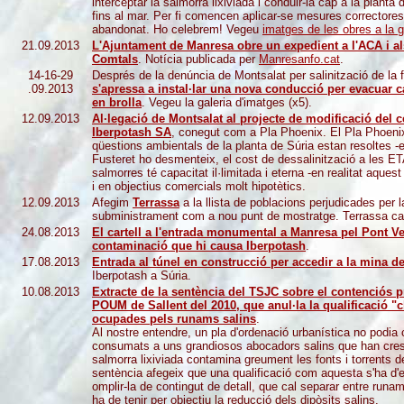
interceptar la salmorra lixiviada i conduir-la cap a la plant
fins al mar. Per fi comencen aplicar-se mesures correctores 
abandonat. Ho celebrem! Vegeu
imatges de les obres a la g
21.09.2013
L'Ajuntament de Manresa obre un expedient a l'ACA i als
Comtals
. Notícia publicada per
Manresanfo.cat
.
14-16-29
Després de la denúncia de Montsalat per salinització de la f
.09.2013
s'apressa a instal·lar una nova conducció per evacuar c
en brolla
. Vegeu la galeria d'imatges (x5).
12.09.2013
Al·legació de Montsalat al projecte de modificació del ce
Iberpotash SA
, conegut com a Pla Phoenix. El Pla Phoenix
qüestions ambientals de la planta de Súria estan resoltes -e
Fusteret ho desmenteix, el cost de dessalinització a les ET
salmorres té capacitat il·limitada i eterna -en realitat aques
i en objectius comercials molt hipotètics.
12.09.2013
Afegim
Terrassa
a la llista de poblacions perjudicades per la
subministrament com a nou punt de mostratge. Terrassa capt
24.08.2013
El cartell a l'entrada monumental a Manresa pel Pont Ve
contaminació que hi causa Iberpotash
.
17.08.2013
Entrada al túnel en construcció per accedir a la mina 
Iberpotash a Súria.
10.08.2013
Extracte de la
sentència del TSJC sobre el contenciós p
POUM de Sallent del 2010, que anul·la la qualificació "c
ocupades pels runams salins
.
Al nostre entendre, un pla d'ordenació urbanística no podia c
consumats a uns grandiosos abocadors salins que han cresc
salmorra lixiviada contamina greument les fonts i torrents de
sentència afegeix que una qualificació com aquesta s'ha d'
omplir-la de contingut de detall, que cal separar entre ru
ha de tenir per objectiu la reducció dels dipòsits salins.