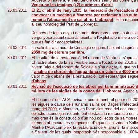
Aquesta primavera, el verd tendre dels sembrats comença a il
Vegeu-ne les imatges (x2) a primers d'abril
.
26.03.2011
El 21 d' abril de l'any 1935, la Federació de Pescadors 
convocar un meeting a Manresa per reclamar a les autor
remei a l'abocament de sal al riu Llobregat
. Hem recupera
al seu homòleg del Prat de Llobregat.
Després de tants anys i de tants discursos sobre sostenibi
vergonyosa autorització ambiental a l'explotació minera de 
que es fan dir
ecosocialistes
.
26.03.2011
La salinitat a la riera de Conangle segueix baixant després d
2850 mg de clorurs per litre
.
30.01.2011
El resultat de la restauració del runam de Vilafruns s'aprec
El rastre blanc de la sal, visible encara l'octubre del 2010
hivern l'aigua del torrent de Soldevila s'ha glaçat, el que n
L'
anàlisi de clorurs de l'aigua dóna un valor de 4000 mg 
valor mitjà d'abans de la restauració i cal esperar que seg
d'abans
.
28.01.2011
Revisió de l'execució de les obres per la minimització d
millora de les aigües de la conca del Llobregat
. Agència
El document de l'ACA revisa el compliment, al gener del 2011
les aigües a causa dels runams salins del Bages i l'afectac
març del 2009
, a Manresa, en l'acte d'estrena del document
objectiu aconseguit recentment destaca la restauració del 
més gran és la construcció d'un nou col·lector de salmorr
interceptat encara les surgències d'aigua salinitzada a Salle
Mentre l'ACA compleix la restauració de Vilafruns, la interce
a Sallent -de les quals Iberpotash n'és responsable al 10