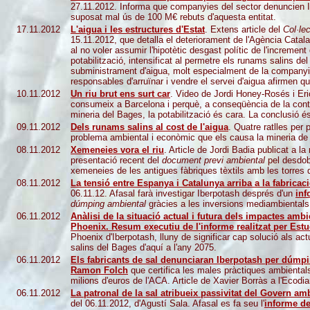
27.11.2012. Informa que companyies del sector denuncien I
suposat mal ús de 100 M€ rebuts d'aquesta entitat.
17.11.2012
L'aigua i les estructures d'Estat
. Extens article del
Col·le
15.11.2012, que detalla el deteriorament de l'Agència Catala
al no voler assumir l'hipotètic desgast polític de l'increment
potabilització, intensificat al permetre els runams salins d
subministrament d'aigua, molt especialment de la companyia 
responsables d'arruïnar i vendre el servei d'aigua afirmen qu
10.11.2012
Un riu brut ens surt car
. Video de Jordi Honey-Rosés i Eric
consumeix a Barcelona i perquè, a conseqüència de la conta
mineria del Bages, la potabilització és cara. La conclusió é
09.11.2012
Dels runams salins al cost de l'aigua
. Quatre ratlles per 
problema ambiental i econòmic que els causa la mineria de
08.11.2012
Xemeneies vora el riu
. Article de Jordi Badia publicat a 
presentació recent del
document previ ambiental
pel desdob
xemeneies de les antigues fàbriques tèxtils amb les torres 
08.11.2012
La tensió entre Espanya i Catalunya arriba a la fabricaci
06.11.12. Afasal farà investigar Iberpotash després d'un
inf
dúmping ambiental
gràcies a les inversions mediambientals 
06.11.2012
Anàlisi de la situació actual i futura dels impactes ambie
Phoenix. Resum executiu de l'informe realitzat per Est
Phoenix d'Iberpotash, lluny de significar cap solució als a
salins del Bages d'aquí a l'any 2075.
06.11.2012
Els fabricants de sal denunciaran Iberpotash per dúmp
Ramon Folch
que certifica les males pràctiques ambiental
milions d'euros de l'ACA. Article de Xavier Borràs a l'Ecodia
06.11.2012
La patronal de la sal atribueix passivitat del Govern am
del 06.11.2012, d'Agustí Sala. Afasal es fa seu l'
informe d