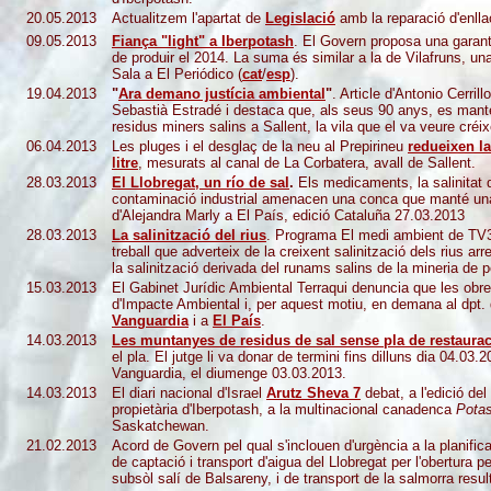
20.05.2013
Actualitzem l'apartat de
Legislació
amb la reparació d'enllaç
09.05.2013
Fiança "light" a Iberpotash
. El Govern proposa una garant
de produir el 2014. La suma és similar a la de Vilafruns, u
Sala a El Periódico (
cat
/
esp
).
19.04.2013
"
Ara demano justícia ambiental
"
. Article d'Antonio Cerril
Sebastià Estradé i destaca que, als seus 90 anys, es manté 
residus miners salins a Sallent, la vila que el va veure créixe
06.04.2013
Les pluges i el desglaç de la neu al Prepirineu
redueixen l
litre
, mesurats al canal de La Corbatera, avall de Sallent.
28.03.2013
El Llobregat, un río de sal
.
Els medicaments, la salinitat 
contaminació industrial amenacen una conca que manté una 
d'Alejandra Marly a El País, edició Cataluña 27.03.2013
28.03.2013
La salinització del rius
. Programa El medi ambient de TV3 
treball que adverteix de la creixent salinització dels rius a
la salinització derivada del runams salins de la mineria de 
15.03.2013
El Gabinet Jurídic Ambiental Terraqui denuncia que les obre
d'Impacte Ambiental i, per aquest motiu, en demana al dpt. d
Vanguardia
i a
El País
.
14.03.2013
Les muntanyes de residus de sal sense pla de restaura
el pla. El jutge li va donar de termini fins dilluns dia 04.03.
Vanguardia, el diumenge 03.03.2013.
14.03.2013
El diari nacional d'Israel
Arutz Sheva 7
debat, a l'edició de
propietària d'Iberpotash, a la multinacional canadenca
Potas
Saskatchewan.
21.02.2013
Acord de Govern pel qual s'inclouen d'urgència a la planific
de captació i transport d'aigua del Llobregat per l'obertura
subsòl salí de Balsareny, i de transport de la salmorra resul