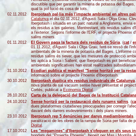
discutible que per garantir la mineria de potassa del Bage
qual la pol·lució és cosa de tots.
02.11.2012
Iberpotash pal·lia més l'impacte ambiental en altres pa
Catalunya
el dia 02.11.2012, d'Agustí Sala i Olga Grau. Cl
Iberpotash i situada en un parc natural a Anglaterra, envia 
els residus a les galeries. Mentrestant, els residus salins 
a l'exterior. Segons l'informe de l'ERF, el projecte Phoenix
salins miners.
01.11.2012
El Govern paga la factura dels residus de Súria
. (
cat
/
e
01.11.2012, d'Agustí Sala i Olga Grau, fent-se ressò de l'i
ambientals de la mineria de potassa del Bages. L'informe co
residus salins és sever, que les mesures de protecció ambie
les aplica a Súria i Sallent, que Iberpotash es pot beneficia
ambientals significatives han estat realitzades subsidiàriame
31.10.2012
Ecodiari publica el manifest
"
Sense horitzó per la rest
informació sobre el projecte Phoenix d'Iberpotash.
30.10.2012
Iberpotash duplica els residus industrials de Catalunya
.
nova planta de sal vacuum sense haver presentat el projecte 
Cortés, publicat a
Economia Digital
.
28.10.2012
Carta de la delegació del Bages de la Institució Catalana
24.10.2012
Sense horitzó per la restauració dels runams salins
. (
ca
dues plataformes ciutadanes preocupades per corregir l'afe
davant dels darrers esdeveniments i dels plans miners.
23.10.2012
Iberpotash rep 5 denúncies per danys mediambientals
. 
paralització de les obres de la rampa de Súria per falta de 
Digital
.
17.10.2012
Les "megamines" d'Iberpotash s'ofeguen en els seus 
bondats del "Projecte Phoenix", beneït per Mas i Montilla. 