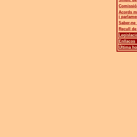
Comissió
Acords m
i parlame
Saber-ne
Recull d
Legislaci
Enllaços
Última ho