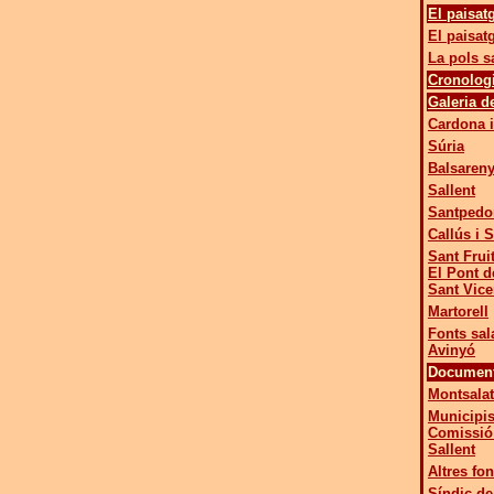
El paisatg
El paisat
La pols s
Cronolog
Galeria d
Cardona i
Súria
Balsaren
Sallent
Santpedo
Callús i 
Sant Frui
El Pont 
Sant Vice
Martorell
Fonts sal
Avinyó
Document
Montsalat
Municipis
Comissió 
Sallent
Altres fon
Síndic d