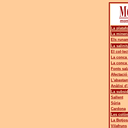
mon
La plataf
La mineri
Els runam
La salini
El col·le
La conca 
La conca 
Fonts sal
Afectació
L'abastam
Anàlisi d
La subsid
Sallent
Súria
Cardona
Les colòn
La Botjos
Vilafruns