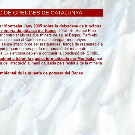
C DE GREUGES DE CATALUNYA
r Montsalat l'any 2005 sobre la deixadesa de funcions
a mineria de potassa del Bages
. L'Exc.Sr. Rafael Ribó
r controlar els residus miners de sal al Bages. Però els
 salinització al Cardener i al Llobregat, muntanyes
i sense intenció de ser restaurades, fiança de restauració a
d'euros quan només per la restauració del runam de
ns ...- s'entossudeixen a contradir la conclusió del Síndic.
admet a tràmit la queixa formalitzada per Montsalat
per
 de l'afectació al medi causada pels residus de la mineria
ambiental de la mineria de potassa del Bages
.