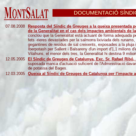
DOCUMENTACIÓ SÍNDI
07.08.2008
Resposta del Síndic de Greuges a la queixa presentada pe
de la Generalitat en el cas dels impactes ambientals de l
conclou que la Generalitat està actuant de forma adequada pe
fets -rieres devastades per la salmorra lixiviada dels runams,
gegantines de residus de sal creixents, exposades a la pluja 
Iberpotash per Sallent i Balsareny d'un import d'1,1 milions 
Vilafruns, el menor dels tres, la Generalitat hi destina 9 milio
12.05.2005
El Síndic de Greuges de Catalunya, Exc. Sr. Rafael Ribó, 
suposada manca d'actuació suficient de l'Administració davant
de potassa del Bages.
12.03.2005
Queixa al Síndic de Greuges de Catalunya per l'impacte 