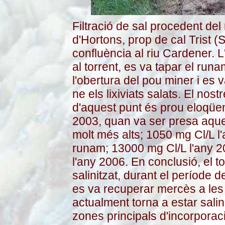
Filtració de sal procedent de
d'Hortons, prop de cal Trist (
confluència al riu Cardener. L
al torrent, es va tapar el r
l'obertura del pou miner i es 
ne els lixiviats salats. El nost
d'aquest punt és prou eloqüe
2003, quan va ser presa aque
molt més alts; 1050 mg Cl/L l'
runam; 13000 mg Cl/L l'any 2
l'any 2006. En conclusió, el 
salinitzat, durant el període de
es va recuperar mercès a les
actualment torna a estar sali
zones principals d'incorporaci