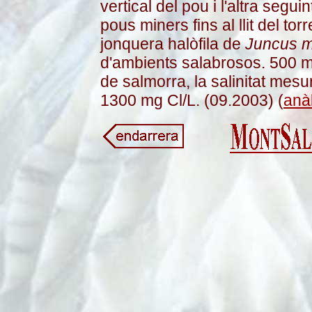
vertical del pou i l'altra segui
pous miners fins al llit del t
jonquera halòfila de
Juncus m
d'ambients salabrosos. 500 m
de salmorra, la salinitat mesu
1300 mg Cl/L. (09.2003) (
anàl