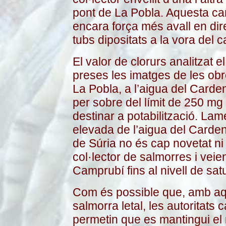
pont de La Pobla. Aquesta can
encara força més avall en dir
tubs dipositats a la vora del c
El valor de clorurs analitzat 
preses les imatges de les obre
La Pobla, a l’aigua del Carde
per sobre del límit de 250 mg
destinar a potabilització. Lam
elevada de l’aigua del Carden
de Súria no és cap novetat ni 
col·lector de salmorres i veien
Camprubí fins al nivell de sat
Com és possible que, amb aqu
salmorra letal, les autoritats
permetin que es mantingui el r