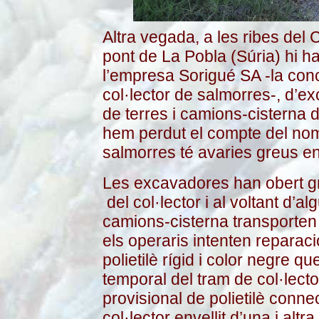
Altra vegada, a les ribes del 
pont de La Pobla (Súria) hi ha
l’empresa Sorigué SA -la conc
col·lector de salmorres-, d’e
de terres i camions-cisterna 
hem perdut el compte del nom
salmorres té avaries greus e
Les excavadores han obert gra
del col·lector i al voltant d’al
camions-cisterna transporten 
els operaris intenten reparaci
polietilè rígid i color negre 
temporal del tram de col·lect
provisional de polietilè conne
col·lector envellit d’una i altr