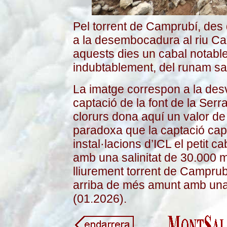
Pel torrent de Camprubí, des 
a la desembocadura al riu Card
aquests dies un cabal notabl
indubtablement, del runam salí
La imatge correspon a la desvi
captació de la font de la Serra
clorurs dona aquí un valor de
paradoxa que la captació cap
instal·lacions d’ICL el petit c
amb una salinitat de 30.000 m
lliurement torrent de Camprub
arriba de més amunt amb una 
(01.2026).