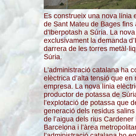
Es construeix una nova línia e
de Sant Mateu de Bages fins a
d'Iberpotash a Súria. La nova 
exclusivament la demanda d’Ib
darrera de les torres metàl·li
Súria.
L’administració catalana ha con
elèctrica d’alta tensió que en 
empresa. La nova línia elèctri
productor de potassa de Súri
l’explotació de potassa que d
generació dels residus salins 
de l’aigua dels rius Cardener 
Barcelona i l’àrea metropolit
l’administració catalana ho enté